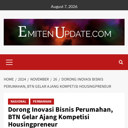
Skip
August 7, 2026
to
content
Primary
Menu
HOME
2024
NOVEMBER
26
DORONG INOVASI BISNIS
PERUMAHAN, BTN GELAR AJANG KOMPETISI HOUSINGPRENEUR
NASIONAL
PERBANKAN
Dorong Inovasi Bisnis Perumahan,
BTN Gelar Ajang Kompetisi
Housingpreneur