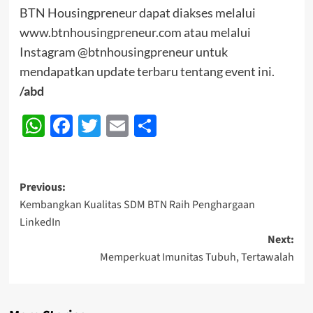
BTN Housingpreneur dapat diakses melalui
www.btnhousingpreneur.com atau melalui
Instagram @btnhousingpreneur untuk
mendapatkan update terbaru tentang event ini.
/abd
WhatsApp
Facebook
Twitter
Email
Share
Post
Previous:
Kembangkan Kualitas SDM BTN Raih Penghargaan
navigation
LinkedIn
Next:
Memperkuat Imunitas Tubuh, Tertawalah