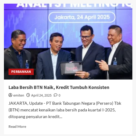
Presiden
Prabowo
Terima
Kunjungan
PM
Republik
Fiji,
Sitiveni
Rabuka
PERBANKAN
Laba Bersih BTN Naik, Kredit Tumbuh Konsisten
emiten
April 24, 2025
0
JAKARTA, Update - PT Bank Tabungan Negara (Persero) Tbk
(BTN) mencatat kenaikan laba bersih pada kuartal I-2025,
ditopang penyaluran kredit...
Read
Read More
more