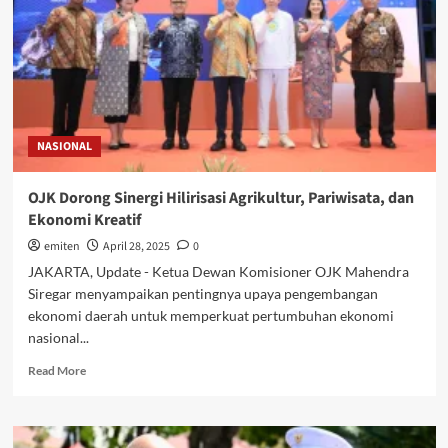
Tertutup
NASIONAL
OJK Dorong Sinergi Hilirisasi Agrikultur, Pariwisata, dan
Ekonomi Kreatif
emiten
April 28, 2025
0
JAKARTA, Update - Ketua Dewan Komisioner OJK Mahendra
Siregar menyampaikan pentingnya upaya pengembangan
ekonomi daerah untuk memperkuat pertumbuhan ekonomi
nasional...
Read
Read More
more
about
OJK
Dorong