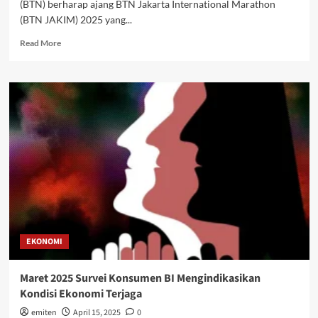
(BTN) berharap ajang BTN Jakarta International Marathon
(BTN JAKIM) 2025 yang...
Read
Read More
more
about
BTN
JAKIM
Dongkrak
Transaksi
Digital
Banking
BTN
EKONOMI
Maret 2025 Survei Konsumen BI Mengindikasikan
Kondisi Ekonomi Terjaga
emiten
April 15, 2025
0