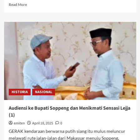
Read
Read More
more
about
Bank
Indonesia:
Utang
Luar
Negeri
Indonesia
Menurun
HISTORIA
NASIONAL
Audiensi ke Bupati Soppeng dan Menikmati Sensasi Lejja
(1)
emiten
April 18, 2025
0
GERAK kendaraan berwarna putih siang itu mulus meluncur
melawati rute jalan-jalan dari Makassar menuju Soppeng,