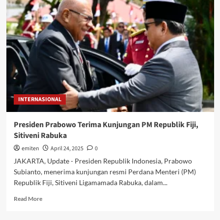
Sinergi
Hilirisasi
Agrikultur,
Pariwisata,
dan
Ekonomi
Kreatif
INTERNASIONAL
Presiden Prabowo Terima Kunjungan PM Republik Fiji,
Sitiveni Rabuka
emiten
April 24, 2025
0
JAKARTA, Update - Presiden Republik Indonesia, Prabowo
Subianto, menerima kunjungan resmi Perdana Menteri (PM)
Republik Fiji, Sitiveni Ligamamada Rabuka, dalam...
Read
Read More
more
about