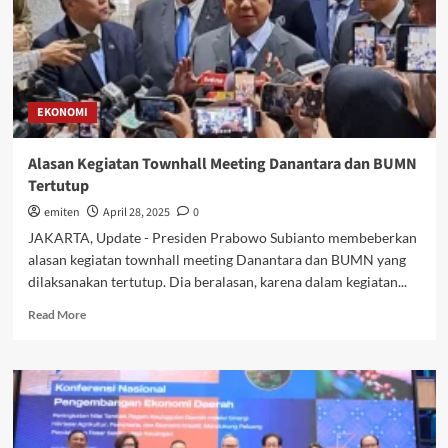
EKONOMI
Alasan Kegiatan Townhall Meeting Danantara dan BUMN
Tertutup
emiten
April 28, 2025
0
JAKARTA, Update - Presiden Prabowo Subianto membeberkan
alasan kegiatan townhall meeting Danantara dan BUMN yang
dilaksanakan tertutup. Dia beralasan, karena dalam kegiatan...
Read
Read More
more
about
Alasan
Kegiatan Townhall
Meeting Danantara
dan
BUMN