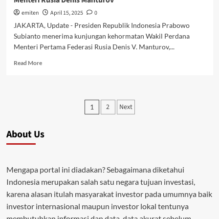
emiten
April 15, 2025
0
JAKARTA, Update - Presiden Republik Indonesia Prabowo
Subianto menerima kunjungan kehormatan Wakil Perdana
Menteri Pertama Federasi Rusia Denis V. Manturov,...
Read
Read More
more
about
Presiden
Prabowo
Posts
2
Next
1
Terima
pagination
Kunjungan
Wakil
About Us
Perdana
Menteri
Rusia
Denis
Mengapa portal ini diadakan? Sebagaimana diketahui
Manturov
Indonesia merupakan salah satu negara tujuan investasi,
karena alasan itulah masyarakat investor pada umumnya baik
investor internasional maupun investor lokal tentunya
membutuhkan informasi dan data-data akurat sebelum