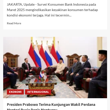
JAKARTA, Update - Survei Konsumen Bank Indonesia pada
Maret 2025 mengindikasikan keyakinan konsumen terhadap
kondisi ekonomi terjaga. Hal ini tecermin...
Read
Read More
more
about
Maret
2025
Survei
Konsumen
BI
Mengindikasikan
Kondisi
Ekonomi
Terjaga
EKONOMI
INTERNASIONAL
Presiden Prabowo Terima Kunjungan Wakil Perdana
Menteri Rusia Denis Manturov