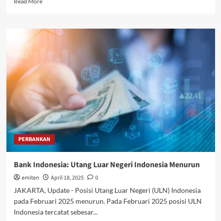
Read More
more
about
Laporan
BEI:
Asing
Catatkan
Nilai
Jual
Bersih
Rp49,55
Triliun
PERBANKAN
Bank Indonesia: Utang Luar Negeri Indonesia Menurun
emiten
April 18, 2025
0
JAKARTA, Update - Posisi Utang Luar Negeri (ULN) Indonesia
pada Februari 2025 menurun. Pada Februari 2025 posisi ULN
Indonesia tercatat sebesar...