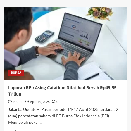
about
Laba
Bersih
BTN
Naik,
Kredit
Tumbuh
Konsisten
BURSA
Laporan BEI: Asing Catatkan Nilai Jual Bersih Rp49,55
Triliun
emiten
April 19, 2025
0
Jakarta, Update – Pasar periode 14-17 April 2025 terdapat 2
(dua) pencatatan saham di PT Bursa Efek Indonesia (BEI).
Mengawali pekan...
Read