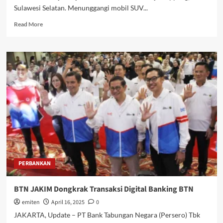
Sulawesi Selatan. Menunggangi mobil SUV...
Read
Read More
more
about
Audiensi
ke
Bupati
Soppeng
dan
Menikmati
Sensasi
Lejja
(1)
PERBANKAN
BTN JAKIM Dongkrak Transaksi Digital Banking BTN
emiten
April 16, 2025
0
JAKARTA, Update – PT Bank Tabungan Negara (Persero) Tbk