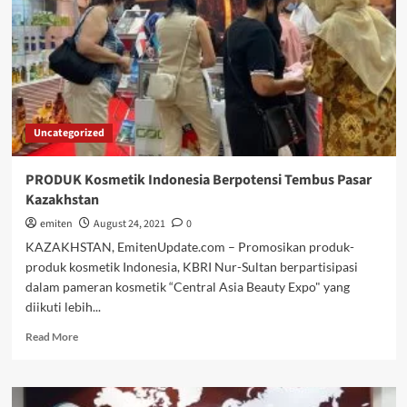
Pemerintah
Jual
SUN
Ke
BI
Rp224
Triliun
Uncategorized
PRODUK Kosmetik Indonesia Berpotensi Tembus Pasar
Kazakhstan
emiten
August 24, 2021
0
KAZAKHSTAN, EmitenUpdate.com – Promosikan produk-
produk kosmetik Indonesia, KBRI Nur-Sultan berpartisipasi
dalam pameran kosmetik “Central Asia Beauty Expo" yang
diikuti lebih...
Read
Read More
more
about
PRODUK
Kosmetik