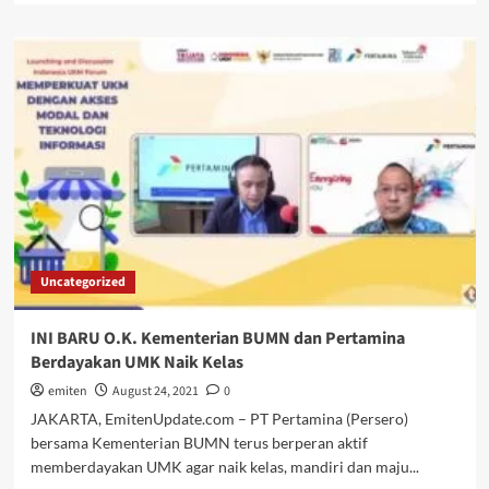
about
Indonesia
Tegaskan
Proses
Rekonsiliasi
Nasional
Afghan-
owned
dan
Afghan-
led
Uncategorized
INI BARU O.K. Kementerian BUMN dan Pertamina
Berdayakan UMK Naik Kelas
emiten
August 24, 2021
0
JAKARTA, EmitenUpdate.com – PT Pertamina (Persero)
bersama Kementerian BUMN terus berperan aktif
memberdayakan UMK agar naik kelas, mandiri dan maju...