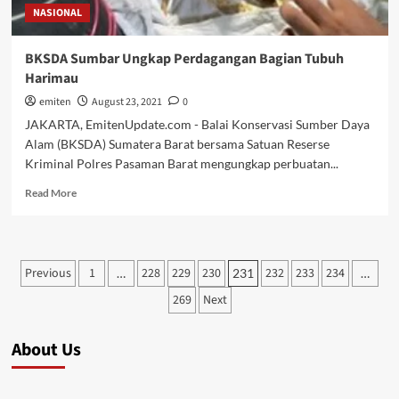
NASIONAL
BKSDA Sumbar Ungkap Perdagangan Bagian Tubuh
Harimau
emiten
August 23, 2021
0
JAKARTA, EmitenUpdate.com - Balai Konservasi Sumber Daya
Alam (BKSDA) Sumatera Barat bersama Satuan Reserse
Kriminal Polres Pasaman Barat mengungkap perbuatan...
Read
Read More
more
about
BKSDA
Sumbar
Posts
Previous
1
228
229
230
232
233
234
…
231
…
Ungkap
pagination
Perdagangan
269
Next
Bagian
Tubuh
Harimau
About Us