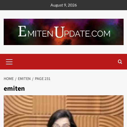
Skip
August 9, 2026
to
content
Primary
Menu
HOME
EMITEN
PAGE 231
emiten