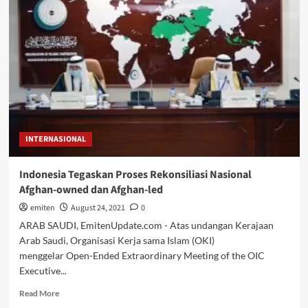
Indonesia
Berpotensi
Tembus
Pasar
Kazakhstan
INTERNASIONAL
Indonesia Tegaskan Proses Rekonsiliasi Nasional
Afghan-owned dan Afghan-led
emiten
August 24, 2021
0
ARAB SAUDI, EmitenUpdate.com - Atas undangan Kerajaan
Arab Saudi, Organisasi Kerja sama Islam (OKI)
menggelar Open-Ended Extraordinary Meeting of the OIC
Executive...
Read
Read More
more