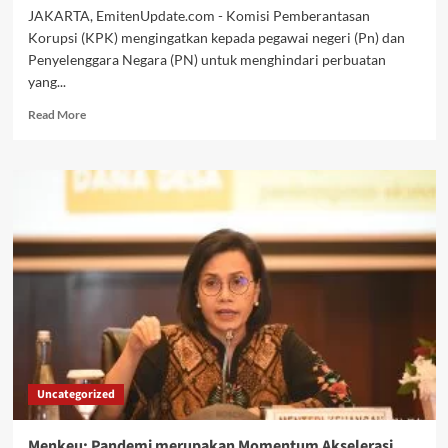
JAKARTA, EmitenUpdate.com - Komisi Pemberantasan
Korupsi (KPK) mengingatkan kepada pegawai negeri (Pn) dan
Penyelenggara Negara (PN) untuk menghindari perbuatan
yang...
Read
Read More
more
about
KPK
Meminta
Pegawai
Negeri
dan
Penyelenggara
Negara
Hindari
Gratifikasi
Uncategorized
Menkeu: Pandemi merupakan Momentum Akselerasi