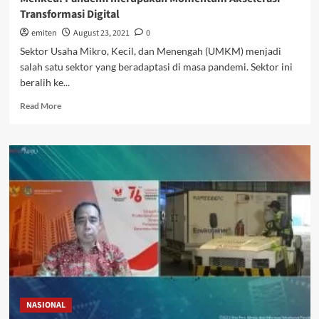
Transformasi Digital
emiten
August 23, 2021
0
Sektor Usaha Mikro, Kecil, dan Menengah (UMKM) menjadi
salah satu sektor yang beradaptasi di masa pandemi. Sektor ini
beralih ke...
Read
Read More
more
about
Menkeu:
Pandemi
merupakan
Momentum
Akselerasi
Transformasi
Digital
NASIONAL