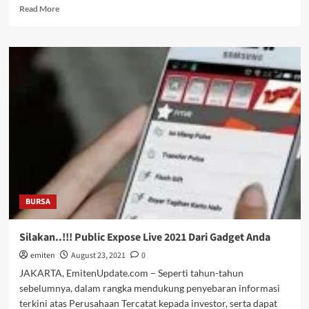
Read
Read More
more
about
INI
BARU
O.K.
Kementerian
BUMN
dan
Pertamina
Berdayakan
UMK
Naik
Kelas
BURSA
Silakan..!!! Public Expose Live 2021 Dari Gadget Anda
emiten
August 23, 2021
0
JAKARTA, EmitenUpdate.com – Seperti tahun-tahun
sebelumnya, dalam rangka mendukung penyebaran informasi
terkini atas Perusahaan Tercatat kepada investor, serta dapat