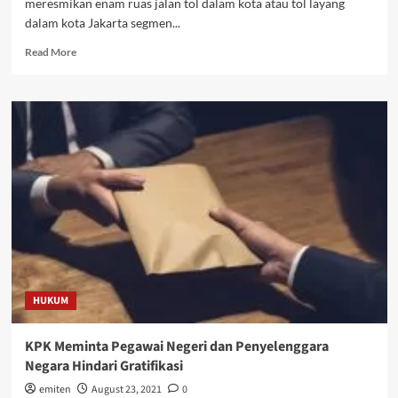
meresmikan enam ruas jalan tol dalam kota atau tol layang
dalam kota Jakarta segmen...
Read
Read More
more
about
Presiden
Joko
Widodo
Resmikan
Enam
Ruas
Tol
Jakarta
HUKUM
KPK Meminta Pegawai Negeri dan Penyelenggara
Negara Hindari Gratifikasi
emiten
August 23, 2021
0