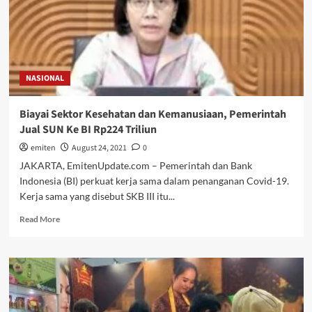
NASIONAL
Biayai Sektor Kesehatan dan Kemanusiaan, Pemerintah
Jual SUN Ke BI Rp224 Triliun
emiten
August 24, 2021
0
JAKARTA, EmitenUpdate.com – Pemerintah dan Bank
Indonesia (BI) perkuat kerja sama dalam penanganan Covid-19.
Kerja sama yang disebut SKB III itu...
Read
Read More
more
about
Biayai
Sektor
Kesehatan
dan
Kemanusiaan,