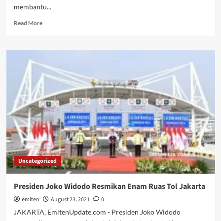
membantu...
Read
Read More
more
about
Silakan..!!!
Public
Expose
Live
2021
Dari
Gadget
Anda
Uncategorized
Presiden Joko Widodo Resmikan Enam Ruas Tol Jakarta
emiten
August 23, 2021
0
JAKARTA, EmitenUpdate.com - Presiden Joko Widodo