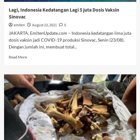
Lagi, Indonesia Kedatangan Lagi 5 juta Dosis Vaksin
Sinovac
emiten
August 23, 2021
0
JAKARTA, EmitenUpdate.com – Indonesia kedatangan lima juta
dosis vaksin jadi COVID-19 produksi Sinovac, Senin (23/08).
Dengan jumlah ini, membuat total...
Read
Read More
more
about
Lagi,
Indonesia
Kedatangan
Lagi
5
juta
Dosis
Vaksin
Sinovac